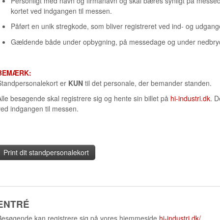
Personligt med navn og firmanavn og skal bæres synligt på messed
kortet ved indgangen til messen.
Påført en unik stregkode, som bliver registreret ved ind- og udgang
Gældende både under opbygning, på messedage og under nedbry
BEMÆRK:
Standpersonalekort er
KUN
til det personale, der bemander standen.
Alle besøgende skal registrere sig og hente sin billet på
hi-industri.dk
. D
ved indgangen til messen.
Print dit standpersonalekort
ENTRÉ
Besøgende kan registrere sig på vores hjemmeside
hi-industri.dk/