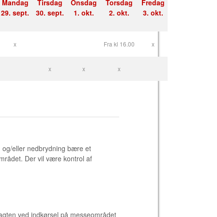
Mandag
Tirsdag
Onsdag
Torsdag
Fredag
29. sept.
30. sept.
1. okt.
2. okt.
3. okt.
x
Fra kl 16.00
x
x
x
x
g og/eller nedbrydning bære et
mrådet. Der vil være kontrol af
rtvagten ved indkørsel på messeområdet