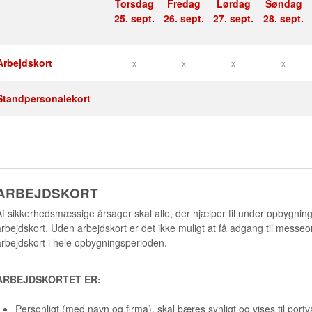
Torsdag
Fredag
Lørdag
Søndag
25. sept.
26. sept.
27. sept.
28. sept.
Arbejdskort
x
x
x
x
Standpersonalekort
ARBEJDSKORT
Af sikkerhedsmæssige årsager skal alle, der hjælper til under opbygnin
arbejdskort. Uden arbejdskort er det ikke muligt at få adgang til messeo
arbejdskort i hele opbygningsperioden.
ARBEJDSKORTET ER:
Personligt (med navn og firma), skal bæres synligt og vises til po