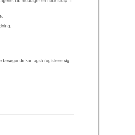
agene. Du modtager en neck-strap til
e.
dning.
e besøgende kan også registrere sig