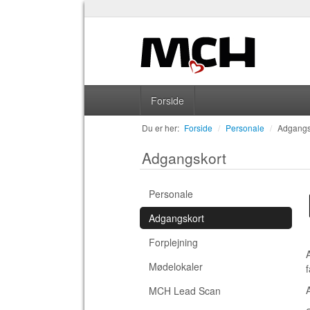
Forside
Du er her:
Forside
/
Personale
/
Adgangs
Adgangskort
Personale
Adgangskort
Forplejning
Mødelokaler
MCH Lead Scan