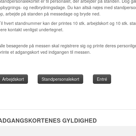
Standpersonalekortet er til personalet, der arbejder på standen. Dog g
opbygnings- og nedbrydningsdage. Du kan altså nøjes med standperson
op, arbejde på standen på messedage og bryde ned.
Til hvert standnummer kan der printes 10 stk. arbejdskort og 10 stk. st
flere kontakt venligst undertegnet.
Alle besøgende på messen skal registrere sig og printe deres personl
printe et adgangskort ved indgangen til messen.
Arbejdskort
Standpersonalekort
Entré
ADGANGSKORTENES GYLDIGHED